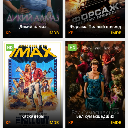
Дикий алмаз
Форсаж: Полный вперед
HD
HD
Каскадеры
Бал сумасшедших