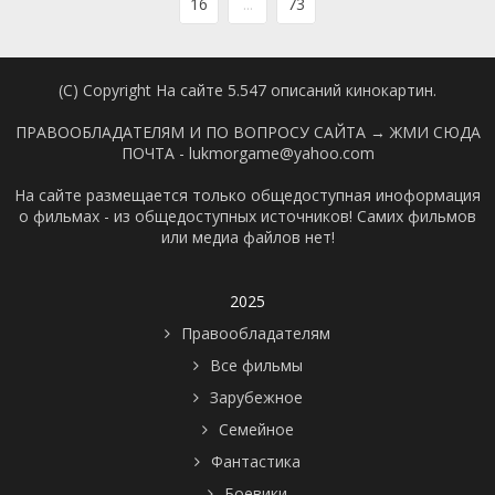
16
...
73
(C) Copyright На сайте 5.547 описаний кинокартин.
ПРАВООБЛАДАТЕЛЯМ И ПО ВОПРОСУ САЙТА →
ЖМИ СЮДА
ПОЧТА - lukmorgame@yahoo.com
На сайте размещается только общедоступная иноформация
о фильмах - из общедоступных источников! Самих фильмов
или медиа файлов нет!
2025
Правообладателям
Все фильмы
Зарубежное
Семейное
Фантастика
Боевики