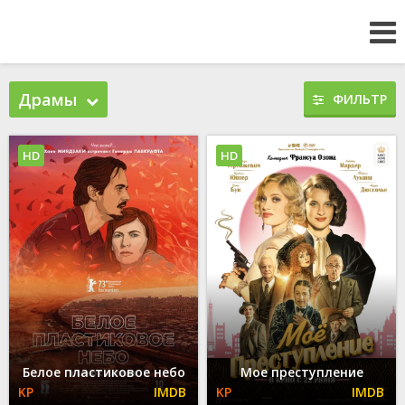
Драмы
ФИЛЬТР
HD
HD
Белое пластиковое небо
Мое преступление