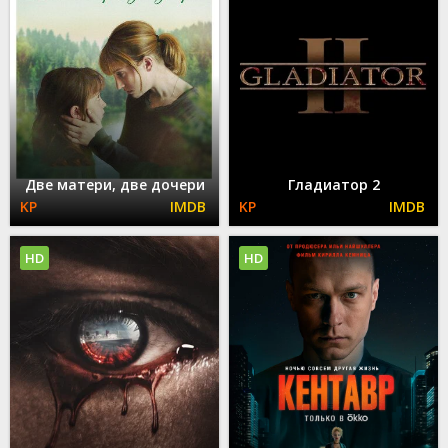
Две матери, две дочери
Гладиатор 2
HD
HD