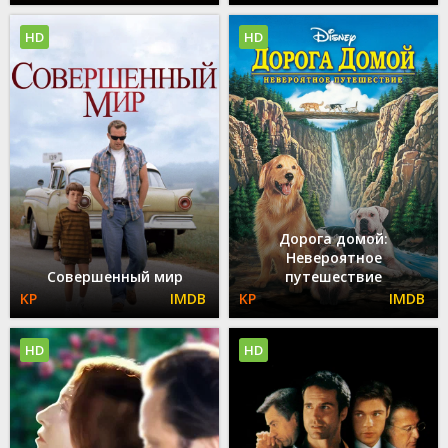
HD
HD
Дорога домой:
Невероятное
Совершенный мир
путешествие
HD
HD