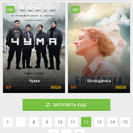
HD
HD
Чума
Блондинка
ЗАГРУЗИТЬ ЕЩЕ
1
...
8
9
10
11
12
13
14
15