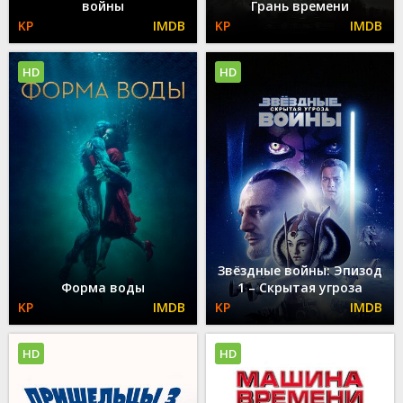
войны
Грань времени
HD
HD
Звёздные войны: Эпизод
Форма воды
1 – Скрытая угроза
HD
HD