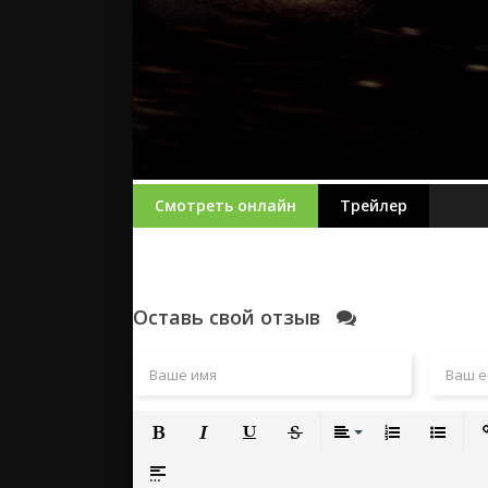
Смотреть онлайн
Трейлер
Оставь свой отзыв
Полужирный
Курсив
Подчеркнутый
Зачеркнутый
Выравнивание
Нумерованный
Маркиро
Вс