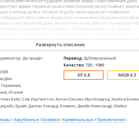
остапокалиптическое будущее. Великий лидер Сопротивления Джон
Детективы
2023
Семейные
востоит армии терминаторов и электронному мозгу Скайнет, веря в
Детские
2022
Спорт
щее и победу добра. Но ярую борьбу героя омрачает появление
Драмы
2021
Триллеры
о Маркуса Райта. Сам не ведая того, незнакомец оказывается кибор
дали по неизвестной даже Джону технологии. Вместе с Коннором Ма
Комедии
Ужасы
 в рейд, попадая на базу Скайнета. Там они находят отца Джона,
Русские
Фантастика
оботами, и сталкиваются с одним из первых терминаторов Т-800.
СССР
Фэнтези
Развернуть описание
0
141
142
143
144
145
146
147
148
149
150
151
152
153
154
Терминатор: Да
ые
Зарубежные
тель (2009) можно смотреть онлайн в хорошем качестве 720p, FullHD 
 качество изображения и звука, полностью на русском языке.
Фильмы из соцетей
ерминатор: Да придёт
Перевод:
Дублированный
Качество:
720 - 1080
2009
6.8
6.5
акДжи
 Германия,
ния, Италия
тиан Бэйл, Сэм Уортингтон, Антон Ельчин, Мун Бладгуд, Хелена Боне
агрейс, Брайс Даллас Ховард, Коммон, Джейн Александр, Майкл
ильмы
/
Зарубежные
/
Боевики
/
Криминальные
/
Приключения
/