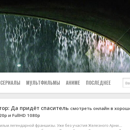
СЕРИАЛЫ
МУЛЬТФИЛЬМЫ
АНИМЕ
ПОСЛЕДНЕЕ
ор: Да придёт спаситель
смотреть онлайн в хоро
Все
Криминал
20p и FullHD 1080р
Боевики
Мелодрамы
Военные
2024
Приключения
льм легендарной франшизы. Уже без участия Железного Арни....