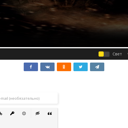
Свет
 список
ванный список
тавить ссылку
Вставить защищенную ссылку
Вставить смайлик
Вставка скрытого текста
Вставка цитаты