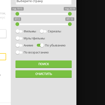
год 1915
год 2019
гом,
ркус
КП 0
КП 10
Фильмы
Сериалы
Мультфильмы
1080
Аниме
По убыванию
По возрастанию
м