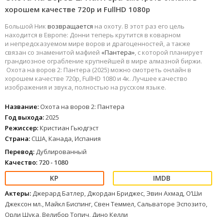
хорошем качестве 720p и FullHD 1080р
Большой Ник
возвращается
на охоту. В этот раз его цель
находится в Европе: Донни теперь крутится в коварном
и непредсказуемом мире воров и драгоценностей, а также
связан со знаменитой мафией
«Пантера»
, с которой планирует
грандиозное ограбление крупнейшей в мире алмазной биржи.
Охота на воров 2: Пантера (2025) можно смотреть онлайн в
хорошем качестве 720p, FullHD 1080 и 4к. Лучшее качество
изображения и звука, полностью на русском языке.
Название:
Охота на воров 2: Пантера
Год выхода:
2025
Режиссер:
Кристиан Гьюдгэст
Страна:
США, Канада, Испания
Перевод:
Дублированный
Качество:
720 - 1080
Актеры:
Джерард Батлер, Джордан Бриджес, Эвин Ахмад, О’Ши
Джексон мл., Майкл Биспинг, Свен Теммел, Сальваторе Эспозито,
Орли Шука, Велибор Топич, Дино Келли