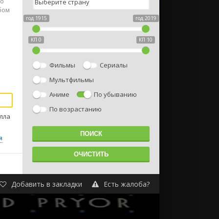
но
бом
год 1915
год 2019
КП 0
КП 10
Фильмы
Сериалы
Мультфильмы
Аниме
По убыванию
По возрастанию
лла
я
Добавить в закладки
Есть жалоба?