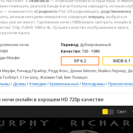
ть пистолет. У
«Живчика»
— отличная голова и острый язык. И имен
Детективы
2023
Семейные
жен помешать ужасной банде Багзи Колхуна завладеть ночным клу
Детские
2022
Спорт
ма — знаменитого
«Сахарного»
Рэя. Объединившись,
родственнички
Драмы
2021
Триллеры
оить алчным негодяям невероятно коварную
ловушку
, выбраться
теры уже не смогут. Гарлемские ночи (1989) можно смотреть онлайн в
Комедии
Ужасы
стве 720p, FullHD 1080 и 4к. Лучшее качество изображения и звука,
Русские
Фантастика
 русском языке.
СССР
Фэнтези
арлемские ночи
Перевод:
Дублированный
ые
Зарубежные
1989
Качество:
720 - 1080
Фильмы из соцетей
дди Мерфи
6.2
6.1
 Мерфи, Ричард Прайор, Редд Фокс, Дэнни Айелло, Майкл Лернер, Де
а Толберт, Стэн Шоу, Жасмин Гай, Вик Полицос
ильмы
/
Драмы
/
Комедии
/
Криминальные
/
Мелодрамы
/
Приключени
 ночи онлайн в хорошем HD 720p качестве
Свет