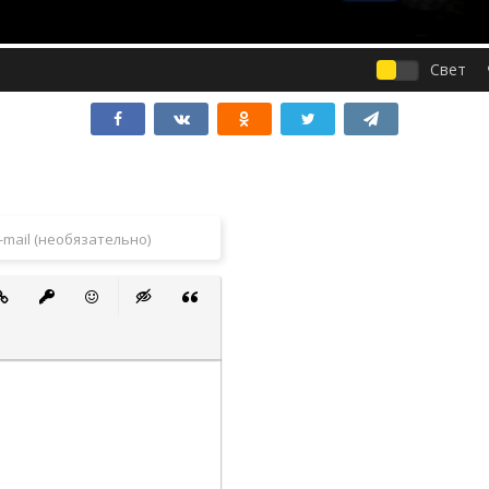
Свет
 список
ванный список
тавить ссылку
Вставить защищенную ссылку
Вставить смайлик
Вставка скрытого текста
Вставка цитаты