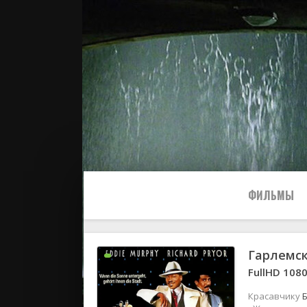
ФИЛЬМЫ
Гарлемс
Все
FullHD 108
2024
Красавчику