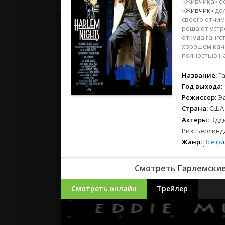
«Живчика» ес
2023
«Живчик»
дол
2022
своего отчи
2021
решают устр
откуда гангс
хорошем каче
Русские
полностью на
СССР
Название:
Г
Зарубежн
Год выхода:
Режиссер:
Э
Страна:
США
Актеры:
Эдди
Риз, Берлинд
Жанр:
Все ф
Смотреть Гарлемские
Смотреть онлайн
Трейлер