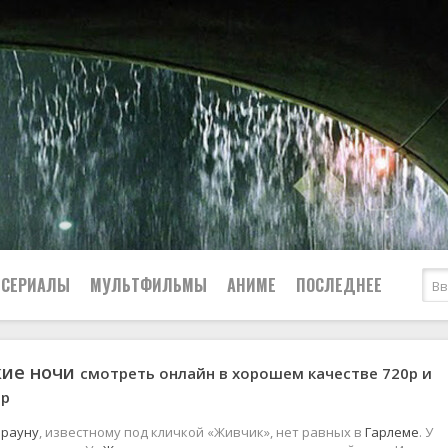
СЕРИАЛЫ
МУЛЬТФИЛЬМЫ
АНИМЕ
ПОСЛЕДНЕЕ
кие ночи
смотреть онлайн в хорошем качестве 720p и
Все
Криминал
0р
Боевики
Мелодрамы
Военные
2024
Приключения
Брауну
, известному под кличкой «Живчик», нет равных в
Гарлеме
. У