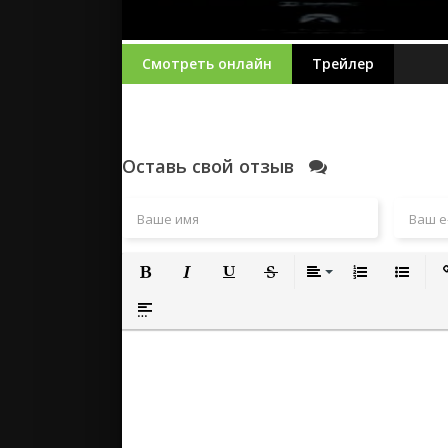
Смотреть онлайн
Трейлер
Оставь свой отзыв
Полужирный
Курсив
Подчеркнутый
Зачеркнутый
Выравнивание
Нумерованный
Маркиро
Вс
Вставка спойлера