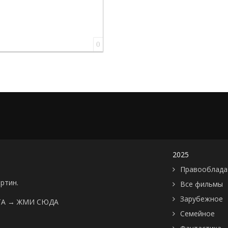
0
2025
Правооблада
артин.
Все фильмы
Зарубежное
ТА →
ЖМИ СЮДА
Семейное