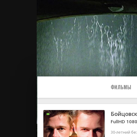
ФИЛЬМЫ
Бойцовс
Все
FullHD 108
2024
30-летний б