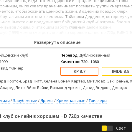
ельную жизнь, ездит в командировки и страдает вещизмом. Чтобы
Детективы
2023
Семейные
сонницы, он по совету врача начинает посещать группы смертельн
Детские
2022
Спорт
ентов, чтобы осознать ценность жизни. В одной из поездок клерк
Драмы
2021
Триллеры
с брутальным изготовителем мыла
Тайлером Дерденом
, которому чу
ьное. Вместе они придумывают бойцовский клуб «Разгром», бросив
Комедии
Ужасы
ом вызов людям, считающим работу
главным
делом жизни.
Русские
Фантастика
луб (1999) можно смотреть онлайн в хорошем качестве 720p, FullHD 1
 качество изображения и звука, полностью на русском языке.
СССР
Фэнтези
Развернуть описание
ые
Зарубежные
Фильмы из соцетей
ойцовский клуб
Перевод:
Дублированный
1999
Качество:
720 - 1080
эвид Финчер
8.7
8.8
рд Нортон, Брэд Питт, Хелена Бонем Картер, Мит Лоаф, Зэк Гренье, 
Джаред Лето, Эйон Бэйли, Ричмонд Аркетт, Дэвид Эндрюс, Джордж
ильмы
/
Зарубежные
/
Драмы
/
Криминальные
/
Триллеры
 клуб онлайн в хорошем HD 720p качестве
Свет