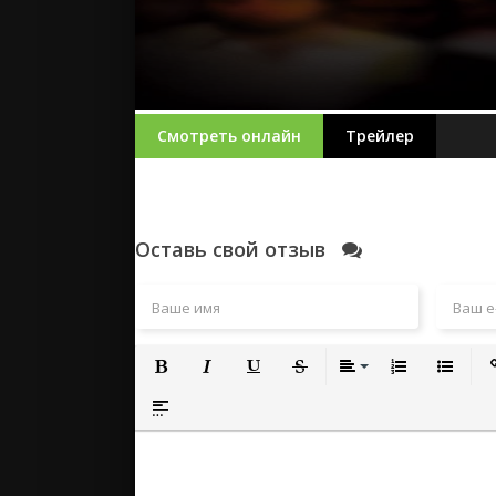
Смотреть онлайн
Трейлер
Оставь свой отзыв
Полужирный
Курсив
Подчеркнутый
Зачеркнутый
Выравнивание
Нумерованный
Маркиро
Вс
Вставка спойлера