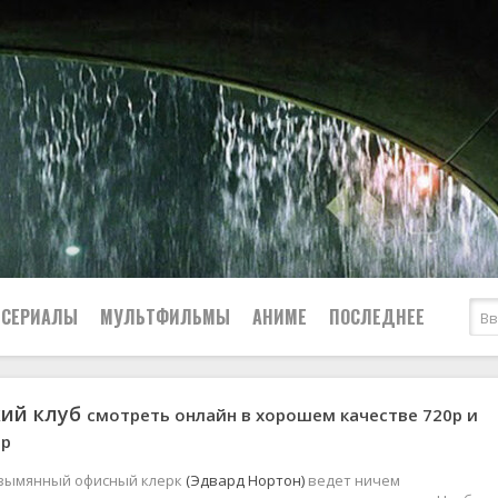
СЕРИАЛЫ
МУЛЬТФИЛЬМЫ
АНИМЕ
ПОСЛЕДНЕЕ
кий клуб
смотреть онлайн в хорошем качестве 720p и
Все
Криминал
0р
Боевики
Мелодрамы
Военные
2024
Приключения
езымянный офисный клерк
(Эдвард Нортон)
ведет ничем