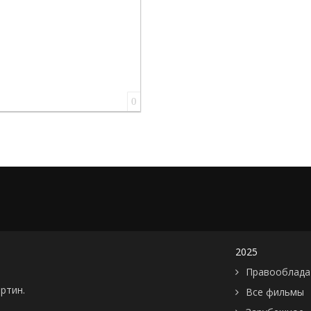
0
2025
Правооблада
артин.
Все фильмы