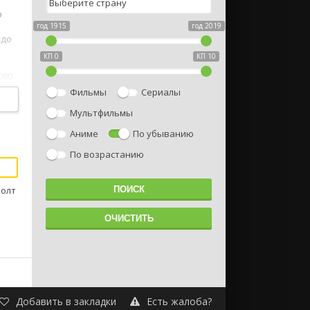
о
год 1915
год 2019
ждо
КП 0
КП 10
080
Фильмы
Сериалы
Мультфильмы
Аниме
По убыванию
По возрастанию
Холт
Добавить в закладки
Есть жалоба?