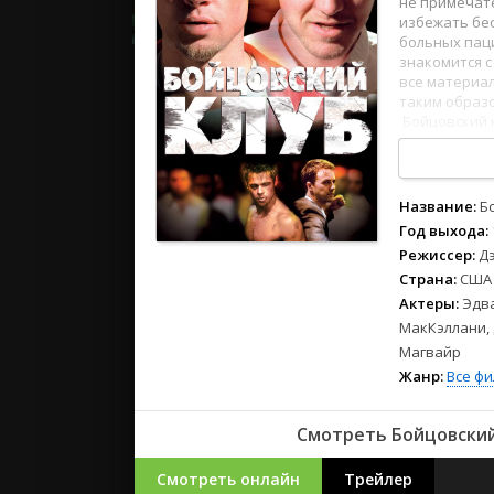
не примечат
2023
избежать бес
2022
больных паци
2021
знакомится 
все материал
таким образ
Русские
Бойцовский к
и 4к. Лучшее
СССР
Зарубежн
Название:
Б
Год выхода:
Режиссер:
Д
Страна:
США
Актеры:
Эдва
МакКэллани, 
Магвайр
Жанр:
Все ф
Смотреть Бойцовский
Смотреть онлайн
Трейлер