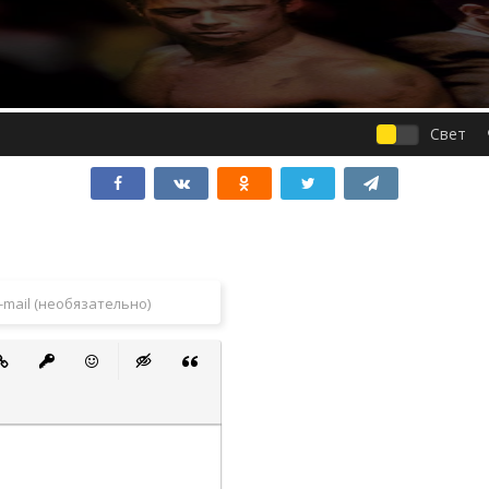
Свет
 список
ванный список
тавить ссылку
Вставить защищенную ссылку
Вставить смайлик
Вставка скрытого текста
Вставка цитаты