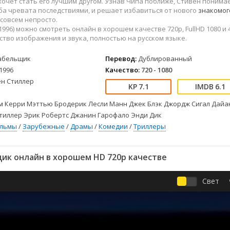
 хочет стать его лучшим другом. Узнав Чипа поближе, Стивен понимае
Детективы
2023
Семейные
ба чревата последствиями, и решает избавиться от нового
знакомог
Детские
2022
Спорт
 совсем непросто.
Драмы
2021
Триллеры
996) можно смотреть онлайн в хорошем качестве 720p, FullHD 1080 и 4
тво изображения и звука, полностью на русском языке.
Комедии
Ужасы
Русские
Фантастика
абельщик
Перевод:
Дублированный
СССР
Фэнтези
1996
Качество:
720 - 1080
ен Стиллер
ые
Зарубежные
7.1
6.1
Фильмы из соцетей
м Керри Мэттью Бродерик Лесли Манн Джек Блэк Джордж Сигал Дайа
тиллер Эрик Робертс Джанин Гарофало Энди Дик
ильмы
/
Зарубежные
/
Драмы
/
Комедии
/
Триллеры
ик онлайн в хорошем HD 720p качестве
Свет