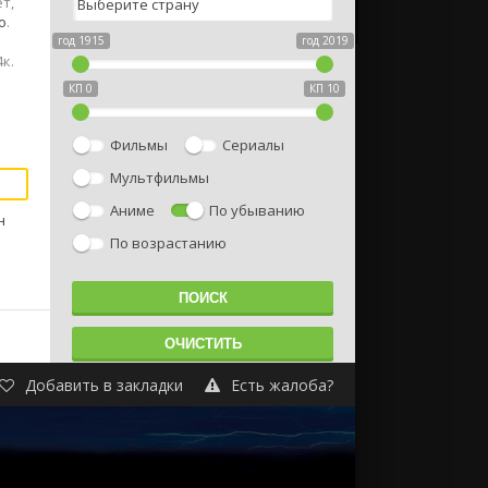
т,
о
.
год 1915
год 2019
к.
КП 0
КП 10
Фильмы
Сериалы
Мультфильмы
Аниме
По убыванию
н
По возрастанию
Добавить в закладки
Есть жалоба?