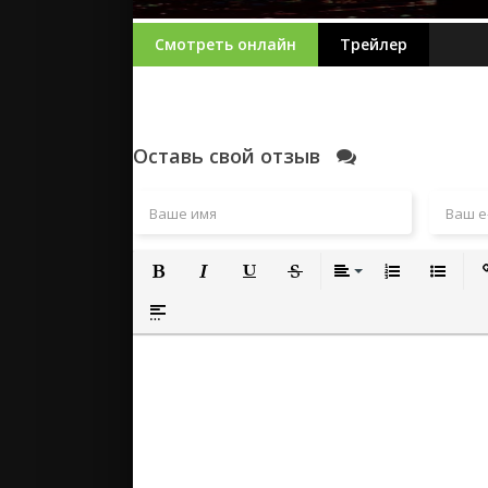
Смотреть онлайн
Трейлер
Оставь свой отзыв
Полужирный
Курсив
Подчеркнутый
Зачеркнутый
Выравнивание
Нумерованный
Маркиро
Вс
Вставка спойлера