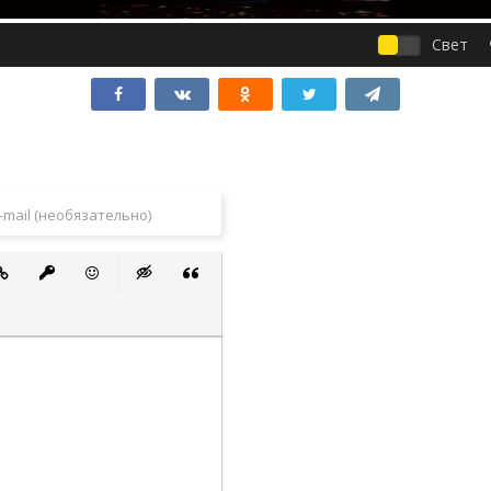
Свет
 список
ванный список
тавить ссылку
Вставить защищенную ссылку
Вставить смайлик
Вставка скрытого текста
Вставка цитаты