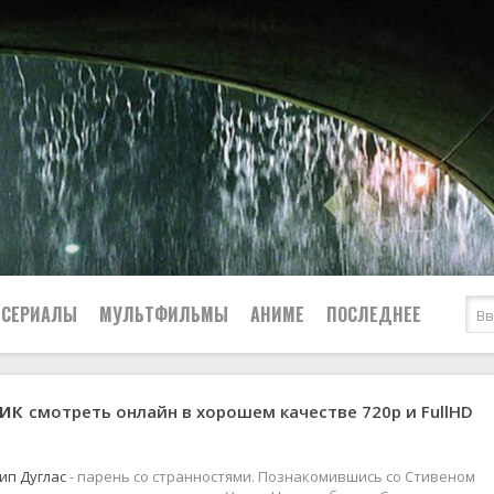
СЕРИАЛЫ
МУЛЬТФИЛЬМЫ
АНИМЕ
ПОСЛЕДНЕЕ
щик
смотреть онлайн в хорошем качестве 720p и FullHD
Все
Криминал
Боевики
Мелодрамы
Военные
2024
Приключения
ип Дуглас
- парень со странностями. Познакомившись со Стивеном