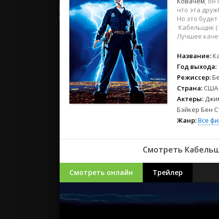
Ковачем
, он
2023
что эта друж
2022
Но это будет
2021
Кабельщик (1
Лучшее качес
Русские
Название:
К
СССР
Год выхода:
Режиссер:
Б
Зарубежн
Страна:
США
Актеры:
Джи
Бэйкер Бен С
Жанр:
Все ф
Смотреть Кабельщ
Смотреть онлайн
Трейлер