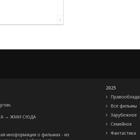
0
2025
Правооблада
артин.
Все фильмы
Зарубежное
ТА →
ЖМИ СЮДА
Семейное
Фантастика
ая иноформация о фильмах - из