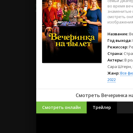
семьи Джагер
2023
во время веч
2022
знаменитые и
2021
смотреть онл
изображения 
Русские
Название:
В
СССР
Год выхода:
Режиссер:
Р
Зарубежн
Страна:
Стра
Актеры:
В ро
Сара Штерн, 
Жанр:
Все ф
2022
Смотреть Вечеринка на
Смотреть онлайн
Трейлер