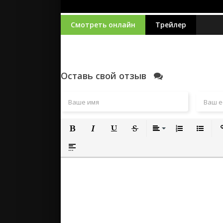
Смотреть онлайн
Трейлер
Оставь свой отзыв
Полужирный
Курсив
Подчеркнутый
Зачеркнутый
Выравнивание
Нумерованный
Маркиро
Вс
Вставка спойлера