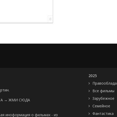
0
2025
Правооблада
артин.
Все фильмы
Зарубежное
ТА →
ЖМИ СЮДА
Семейное
Фантастика
ая иноформация о фильмах - из