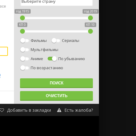
все
год 1915
год 2019
КП 0
КП 10
Фильмы
Сериалы
Мультфильмы
Аниме
По убыванию
По возрастанию
ы
Добавить в закладки
Есть жалоба?