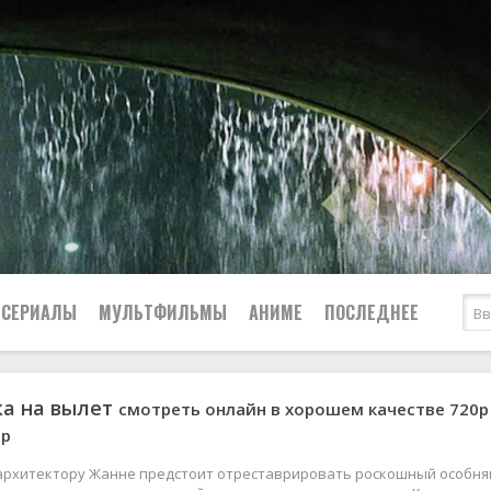
СЕРИАЛЫ
МУЛЬТФИЛЬМЫ
АНИМЕ
ПОСЛЕДНЕЕ
ка на вылет
смотреть онлайн в хорошем качестве 720p
Все
Криминал
0р
Боевики
Мелодрамы
Военные
2024
Приключения
архитектору Жанне предстоит отреставрировать роскошный особня