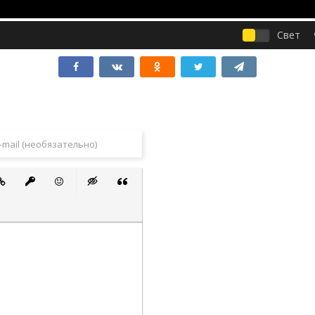
Свет
 список
ванный список
тавить ссылку
Вставить защищенную ссылку
Вставить смайлик
Вставка скрытого текста
Вставка цитаты