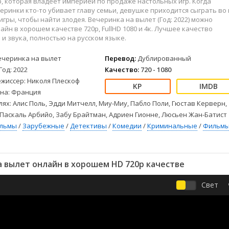
, которая владеет империей по продаже настольных игр. Когда
Детективы
2023
Семейные
еринки кто-то убивает главу семьи, девушке приходится сыграть во 
Детские
2022
Спорт
гры, чтобы найти злодея. Вечеринка на вылет (Год: 2022) можно
Драмы
2021
Триллеры
айн в хорошем качестве 720p, FullHD 1080 и 4к. Лучшее качество
и звука, полностью на русском языке.
Комедии
Ужасы
Русские
Фантастика
ечеринка на вылет
Перевод:
Дублированный
СССР
Фэнтези
Год: 2022
Качество:
720 - 1080
ежиссер: Николя Плескоф
ые
Зарубежные
на: Франция
Фильмы из соцетей
лях: Алис Поль, Эдди Митчелл, Миу-Миу, Пабло Поли, Гюстав Керверн,
Паскаль Арбийо, Забу Брайтман, Адриен Гионне, Люсьен Жан-Батист
ильмы
/
Зарубежные
/
Детективы
/
Комедии
/
Криминальные
/
Фильм
 вылет онлайн в хорошем HD 720p качестве
Свет