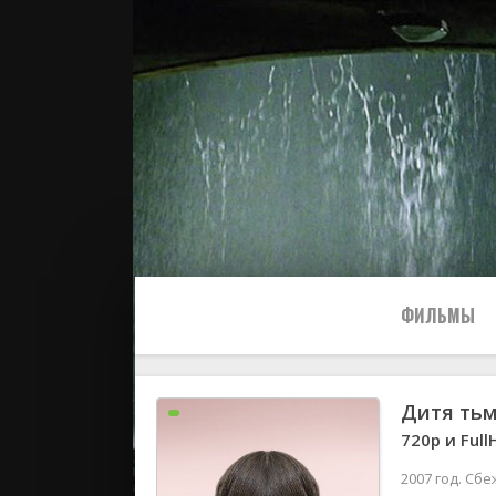
ФИЛЬМЫ
Дитя тьм
Все
720p и Ful
2024
2007 год. Сб