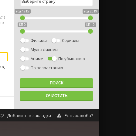
год 1915
год 2019
21)
во
КП 0
КП 10
Фильмы
Сериалы
Мультфильмы
Аниме
По убыванию
ва,
По возрастанию
Добавить в закладки
Есть жалоба?