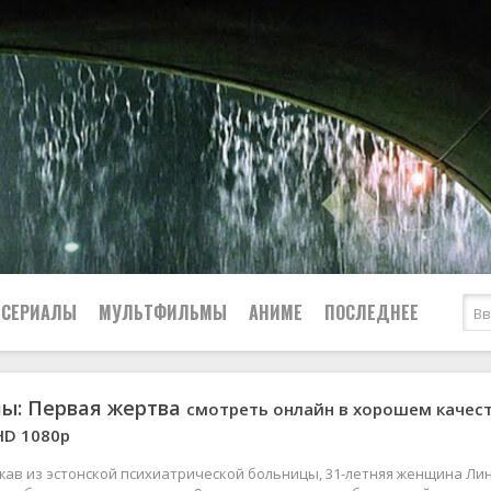
СЕРИАЛЫ
МУЛЬТФИЛЬМЫ
АНИМЕ
ПОСЛЕДНЕЕ
ы: Первая жертва
смотреть онлайн в хорошем качес
Все
Криминал
lHD 1080р
Боевики
Мелодрамы
Военные
2024
Приключения
ежав из эстонской психиатрической больницы, 31-летняя женщина Лин