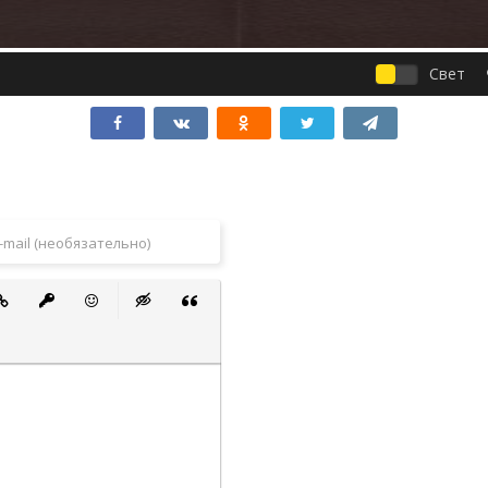
Свет
 список
ванный список
тавить ссылку
Вставить защищенную ссылку
Вставить смайлик
Вставка скрытого текста
Вставка цитаты