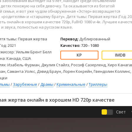
а заболевания выглядит на 9 лет, находит среди объявлений
Детективы
2023
Семейные
детях похожую на себя девочку. Та оказывается из богатой
Детские
2022
Спорт
 семьи, и вот уже чудом обнаруженная «Эстер» возвращается
Драмы
2021
Триллеры
 «родителям» и «старшему брату». Дитя тьмы: Первая жертва (Год: 20
ть онлайн в хорошем качестве 720p, FullHD 1080 и 4к. Лучшее качест
Комедии
Ужасы
и звука, полностью на русском языке.
Русские
Фантастика
итя тьмы: Первая жертва
Перевод:
Дублированный
СССР
Фэнтези
Год: 2021
Качество:
720 - 1080
ые
Зарубежные
жиссер: Уильям Брент Белл
Фильмы из соцетей
на: Канада, США
лях: Изабель Фурман, Джулия Стайлз, Россиф Сазерленд, Хиро Канага
н, Саманта Уолкс, Дэвид Браун, Лорен Кокрейн, Гвендолин Коллинс,
ацки
ильмы
/
Зарубежные
/
Драмы
/
Криминальные
/
Триллеры
ая жертва онлайн в хорошем HD 720p качестве
Свет