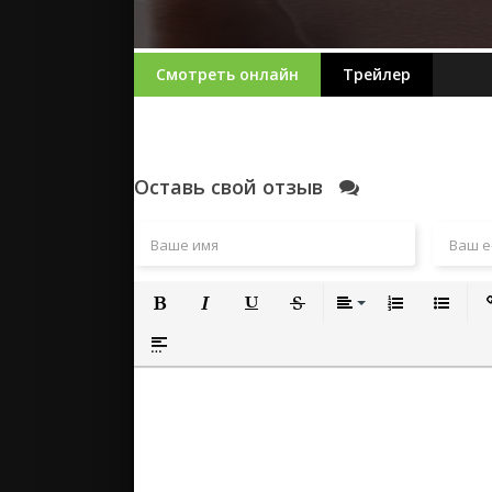
Смотреть онлайн
Трейлер
Оставь свой отзыв
Полужирный
Курсив
Подчеркнутый
Зачеркнутый
Выравнивание
Нумерованный
Маркиро
Вс
Вставка спойлера