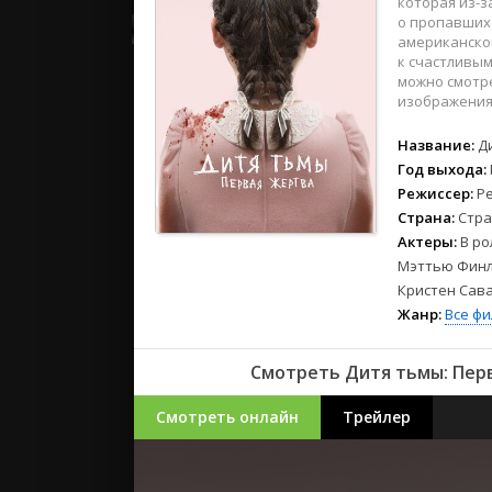
которая из-з
2023
о пропавших 
2022
американской
2021
к счастливым
можно смотре
изображения 
Русские
Название:
Д
СССР
Год выхода:
Зарубежн
Режиссер:
Ре
Страна:
Стра
Актеры:
В ро
Мэттью Финла
Кристен Сав
Жанр:
Все ф
Смотреть Дитя тьмы: Перв
Смотреть онлайн
Трейлер