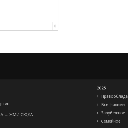
0
2025
Правооблада
артин.
Все фильмы
Зарубежное
ТА →
ЖМИ СЮДА
Семейное