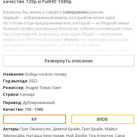
качестве 720p и FullHD 1080р
Казалось бы, жизнь у каждого
совершенно
разная:
первый — избалованный мажор, который не хочет идти
по стопам отца-предпринимателя, а второй — из бедной семьи
бывших профессиональных боксеров, тайком сочиняющий стихи.
Но у этих парней, оказалось, есть одно общее — нежелание
мириться с обстоятельствами.
Именно
это приводит их на ринг,
где кулаками можно решить, на что ты способен.
Бойцы на всю голову (2022) можно смотреть онлайн в хорошем
качестве 720p, FullHD 1080 и 4к. Лучшее качество изображения и
Развернуть описание
звука, полностью на русском языке.
Название:
Бойцы на всю голову
Год выхода:
2022
Режиссер:
Эндрю Томас Хант
Страна:
Канада
Перевод:
Дублированный
Качество:
720 - 1080
Актеры:
Грег Ованессян, Демпси Брайк, Грег Брайк, Майкл
Айронсайд, Наташа Хенстридж, Ной Дэнби, Тед Атертон, Сана