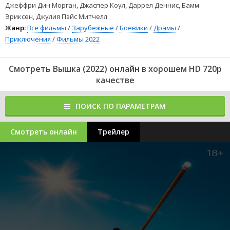
(2022) (2022) можно смотреть онлайн в хорошем качестве 720p,
Джеффри Дин Морган, Джаспер Коул, Даррел Деннис, Бамм
FullHD 1080 и 4к. Лучшее качество изображения и звука,
Эриксен, Джулия Пэйс Митчелл
полностью на русском языке.
Жанр:
Все фильмы
/
Зарубежные
/
Боевики
/
Драмы
/
Приключения
/
Фильмы 2022
Смотреть Вышка (2022) онлайн в хорошем HD 720p
качестве
ПОИСК ПО ПАРАМЕТРАМ
Смотреть онлайн
Трейлер