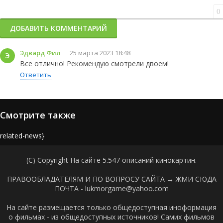
0
ДОБАВИТЬ КОММЕНТАРИЙ
Эдвард Фил
25 марта 2023 18:48
Э
Все отлично! Рекомендую смотрели двоем!
Ответить
Смотрите также
{related-news}
(C) Copyright На сайте 5.547 описаний кинокартин.
ПРАВООБЛАДАТЕЛЯМ И ПО ВОПРОСУ САЙТА →
ЖМИ СЮДА
ПОЧТА - lukmorgame@yahoo.com
На сайте размещается только общедоступная иноформация
о фильмах - из общедоступных источников! Самих фильмов