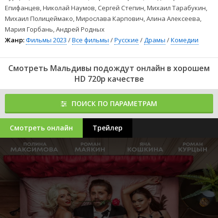
Епифанцев, Николай Наумов, Сергей Степин, Михаил Тарабукин,
Михаил Полицеймако, Мирослава Карпович, Алина Алексеева,
Мария Горбань, Андрей Родных
Жанр:
Фильмы 2023
/
Все фильмы
/
Русские
/
Драмы
/
Комедии
Смотреть Мальдивы подождут онлайн в хорошем
HD 720p качестве
ПОИСК ПО ПАРАМЕТРАМ
Смотреть онлайн
Трейлер