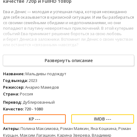
качестве 720p и FullHD 1080р
Ева и Денис — молодая и успешная пара, которая неожиданно
для себя оказывается в кризисной ситуации. И им бы разбираться
со своими семейными обидами и недопониманиями, но они
попадают в паутину невероятных приключений. В этой кутерьме
событий Ева принимает решение бороться за свою любовь
и берет Дениса в заложники. Вспомнит ли Денис о своих чувствах
или останется «связанным» навсегда?
101
102
103
104
105
106
107
108
109
110
111
112
113
114
115
116
117
Развернуть описание
118
Мальдивы подождут (2023) можно смотреть онлайн в хорошем
качестве 720p, FullHD 1080 и 4к. Лучшее качество изображения и
звука, полностью на русском языке.
Название:
Мальдивы подождут
Год выхода:
2023
Режиссер:
Анарио Мамедов
Страна:
Россия
Перевод:
Дублированный
Качество:
720 - 1080
---
---
Актеры:
Полина Максимова, Роман Маякин, Яна Кошкина, Роман
Курцын, Максим Лагашкин, Карина Зверева, Владимир