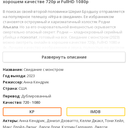
хорошем качестве 720p и FullHD 1080р
В поисках своей второй половинки Шерил Брэдшоу отправляется
на популярное телешоу «Игра в свидание». Ее избранником
становятся остроумный и харизматичный холостяк Родни
Алькала
. Но за его очаровательной внешностью скрывается
смертельно опасный секрет: Родни — хладнокровный серийный
убийца и
психопат
, готовый на все. Свидание с монстром (2023)
можно смотреть онлайн в хорошем качестве 720p, FullHD 1080 и
4к. Лучшее качество изображения и звука, полностью на русском
языке.
Развернуть описание
Название:
Свидание с монстром
Год выхода:
2023
Режиссер:
Анна Кендрик
Страна:
США
Перевод:
Дублированный
Качество:
720 - 1080
Актеры:
Анна Кендрик, Дэниэл Дзоватто, Келли Джакл, Тони Хейл,
Макс Ллойд-Джонс, Дарси Лори, Кэтрин Галлахер, Джесси