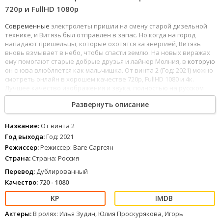
720p и FullHD 1080р
Современные
электролеты пришли на смену старой дизельной
технике, и Витязь был отправлен в запас. Но когда на город
нападают пришельцы, которые охотятся за энергией, Витязь
вновь взмывает в небо, чтобы спасти землю. На новых виражах
ему помогают старые добрые друзья и лайнер Молния, в
которую
он снова влюбляется как мальчишка. От винта 2 (Год: 2021) можно
смотреть онлайн в хорошем качестве 720p, FullHD 1080 и 4к.
Лучшее качество изображения и звука, полностью на русском
языке.
Развернуть описание
Название:
От винта 2
Год выхода:
Год: 2021
Режиссер:
Режиссер: Ваге Саргсян
Страна:
Страна: Россия
Перевод:
Дублированный
Качество:
720 - 1080
Актеры:
В ролях: Илья Зудин, Юлия Проскурякова, Игорь