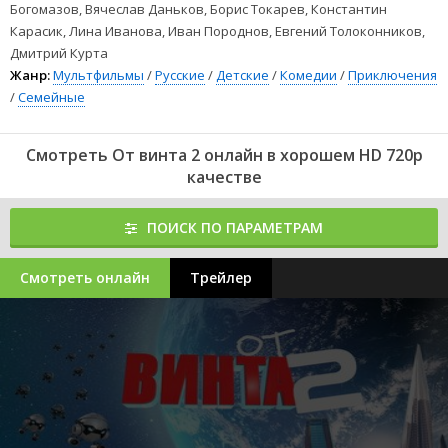
Богомазов, Вячеслав Даньков, Борис Токарев, Константин
Карасик, Лина Иванова, Иван Породнов, Евгений Толоконников,
Дмитрий Курта
Жанр:
Мультфильмы
/
Русские
/
Детские
/
Комедии
/
Приключения
/
Семейные
Смотреть От винта 2 онлайн в хорошем HD 720p
качестве
ПОИСК ПО ПАРАМЕТРАМ
Смотреть онлайн
Трейлер